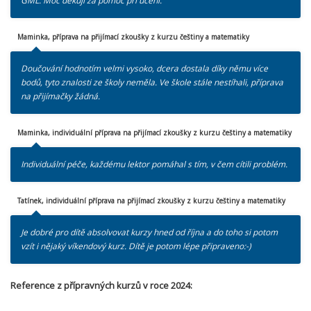
GML. Moc děkuji za pomoc při učení.
Maminka, příprava na přijímací zkoušky z kurzu češtiny a matematiky
Doučování hodnotím velmi vysoko, dcera dostala díky němu více
bodů, tyto znalosti ze školy neměla. Ve škole stále nestíhali, příprava
na přijímačky žádná.
Maminka, individuální příprava na přijímací zkoušky z kurzu češtiny a matematiky
Individuální péče, každému lektor pomáhal s tím, v čem cítili problém.
Tatínek, individuální příprava na přijímací zkoušky z kurzu češtiny a matematiky
Je dobré pro dítě absolvovat kurzy hned od října a do toho si potom
vzít i nějaký víkendový kurz. Dítě je potom lépe připraveno:-)
Reference z přípravných kurzů v roce 2024: