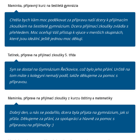
Maminka, přípravný kurz na šestiletá gymnázia
Chtěla bych Vám moc poděkovat za přípravu naší dcery k přijímacím
zkouškám na šestileté gymnázium. Dcera přijímací zkoušky zvládla s
přehledem. Moc oceňuji Váš přístup k výuce v menších skupinách,
které jsou ideální. Ještě jednou moc děkuji.
Tatínek, příprava na přijímací zkoušky 5. třída
Syn se dostal na Gymnázium Řečkovice, což bylo jeho přání. Určitě na
tom máte s kolegyní nemalý podíl, takže děkujeme za pomoc s
přípravou.
Maminka, příprava na přijímací zkoušky z kurzu češtiny a matematiky
Dobrý den, u nás se podařilo, dcera byla přijata na gymnázium, jak si
přála. Děkujeme za přání, za spolupráci a hlavně za pomoc s
přípravou na přijímačky :)