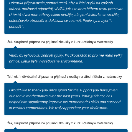
Lektorka připravovala pomocí testů, aby si žáci zvykli na způsob
otázek, možnosti odpovědí, věděli, jak s textem během testu pracovat.
U testů si asi moc zábavy nikdo neužije, ale paní lektorka se snažila,
odlehčovala atmosféru, dokázala se zasmát. Podle syna byla "v
pohodě".
Žák, skupinová příprava na přijímací zkoušky z kurzu češtiny a matematiky
Velmi mi vyhovoval způsob výuky. Při zkouškách to pro mě mělo velký
přínos. Látka byla vysvětlována srozumitelně.
Tatínek, individuální příprava na přijímací zkoušky na střední školu z matematiky
I would like to thank you once again for the support you have given
our son in mathematics over the past years. Your guidance has
helped him significantly improve his mathematics skills and succeed
in various competitions. We truly appreciate your dedication.
Žák, skupinová příprava na přijímací zkoušky z kurzu češtiny a matematiky