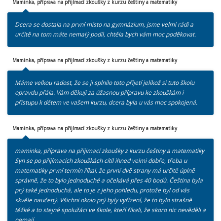
Maminka, příprava na přijímací zkoušky z kurzu češtiny a matematiky
Dcera se dostala na první místo na gymnázium, jsme velmi rádi a
určitě na tom máte nemalý podíl, chtěla bych vám moc poděkovat.
Maminka, příprava na přijímací zkoušky z kurzu češtiny a matematiky
Máme velkou radost, že se ji splnilo toto přijetí jelikož si tuto školu
opravdu přála. Vám děkuji za úžasnou přípravu ke zkouškám i
přístupu k dětem ve vašem kurzu, dcera byla u vás moc spokojená.
Maminka, příprava na přijímací zkoušky z kurzu češtiny a matematiky
maminka, příprava na přijimací zkoušky z kurzu češtiny a matematiky
Syn se po přijímacích zkouškách cítil ihned velmi dobře, třeba u
matematiky první termín říkal, že první dvě strany má určitě úplně
správně, že to bylo jednoduché a očekává přes 40 bodů. Čeština byla
prý také jednoduchá, ale to je z jeho pohledu, protože byl od vás
skvěle naučený. Všichni okolo prý byly vyřízení, že to bylo strašně
těžké a to stejné spolužáci ve škole, kteří říkali, že skoro nic nevěděli a
nemají.