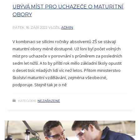
UBÝVÁ MÍST PRO UCHAZEČE O MATURITNÍ
OBORY
PÁTEK, 16. ZÁŘÍ 2022
VLOŽIL
ADMIN
V kombinaci se sílícími ročníky absolventů ZŠ se stávají
maturitní obory méně dostupné. Už loni byl počet volných
míst pro uchazeče v porovnání s průměrem za posledních
sedm let nižší. A to by příští rok mělo základní školy opustit
o deset tisíc mladých lidí víc než letos. Přitom ministerstvo
školství maturitní vzdělávání, zejména všeobecné,
podporuje. Stejně tak je o ně
KATEGORIE
NEZAŘAZENÉ