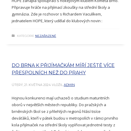
HOPE zahájila spolupráci s hokejovým klubem Kometa Brno.
Připravuje hráče na přijímací zkoušky na střední školy a
gymnázia. Zde je rozhovor s Richardem Vaculíkem,
jednatelem HOPE, který udělal do klubových novin :
KATEGORIE
NEZAŘAZENÉ
DO BRNA K PŘIJÍMAČKÁM MÍŘÍ JEŠTĚ VÍCE
PŘESPOLNÍCH NEŽ DO PRAHY
ÚTERÝ, 21. KVĚTNA 2024
VLOŽIL
ADMIN
Hojnou konkurenci mají uchazeči o studium maturitních
oborů v největších městech republiky. Do pražských a
brněnských škol se z přilehlých regionů hlásí tisíce
deváťáků, kteří v pátek budou v metropolích v rámci prvního
kola přijímaček na střední školy vyplňovat jednotné testy z