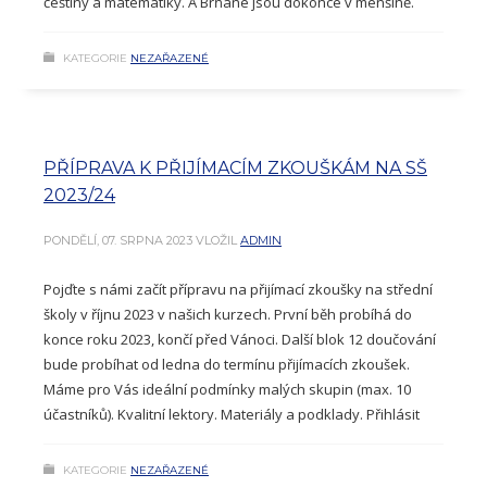
češtiny a matematiky. A Brňané jsou dokonce v menšině.
KATEGORIE
NEZAŘAZENÉ
PŘÍPRAVA K PŘIJÍMACÍM ZKOUŠKÁM NA SŠ
2023/24
PONDĚLÍ, 07. SRPNA 2023
VLOŽIL
ADMIN
Pojďte s námi začít přípravu na přijímací zkoušky na střední
školy v říjnu 2023 v našich kurzech. První běh probíhá do
konce roku 2023, končí před Vánoci. Další blok 12 doučování
bude probíhat od ledna do termínu přijímacích zkoušek.
Máme pro Vás ideální podmínky malých skupin (max. 10
účastníků). Kvalitní lektory. Materiály a podklady. Přihlásit
KATEGORIE
NEZAŘAZENÉ