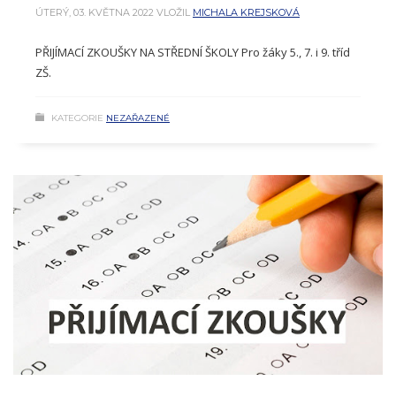
ÚTERÝ, 03. KVĚTNA 2022
VLOŽIL
MICHALA KREJSKOVÁ
PŘIJÍMACÍ ZKOUŠKY NA STŘEDNÍ ŠKOLY Pro žáky 5., 7. i 9. tříd
ZŠ.
KATEGORIE
NEZAŘAZENÉ