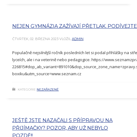
NEJEN GYMNÁZIA ZAŽÍVAJÍ PŘETLAK. PODÍVEJTE 
ČTVRTEK, 02. BŘEZNA 2023
VLOŽIL
ADMIN
Populačně nejsilnější ročník posledních let si podal přihlášky na s
lyceích, ale i na veterině nebo pedagogice. https://www.seznamzpr
226815#dop_ab_variant=891010&dop_source_zone_name=zpravy.
boxiku&utm_source=www.seznam.cz
KATEGORIE
NEZAŘAZENÉ
JEŠTĚ JSTE NAZAČALI S PŘÍPRAVOU NA
PŘIJÍMAČKY? POZOR, ABY UŽ NEBYLO
POZDĚ!!