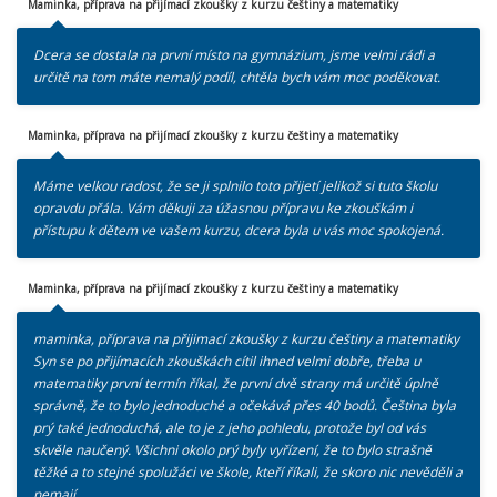
Maminka, příprava na přijímací zkoušky z kurzu češtiny a matematiky
Dcera se dostala na první místo na gymnázium, jsme velmi rádi a
určitě na tom máte nemalý podíl, chtěla bych vám moc poděkovat.
Maminka, příprava na přijímací zkoušky z kurzu češtiny a matematiky
Máme velkou radost, že se ji splnilo toto přijetí jelikož si tuto školu
opravdu přála. Vám děkuji za úžasnou přípravu ke zkouškám i
přístupu k dětem ve vašem kurzu, dcera byla u vás moc spokojená.
Maminka, příprava na přijímací zkoušky z kurzu češtiny a matematiky
maminka, příprava na přijimací zkoušky z kurzu češtiny a matematiky
Syn se po přijímacích zkouškách cítil ihned velmi dobře, třeba u
matematiky první termín říkal, že první dvě strany má určitě úplně
správně, že to bylo jednoduché a očekává přes 40 bodů. Čeština byla
prý také jednoduchá, ale to je z jeho pohledu, protože byl od vás
skvěle naučený. Všichni okolo prý byly vyřízení, že to bylo strašně
těžké a to stejné spolužáci ve škole, kteří říkali, že skoro nic nevěděli a
nemají.