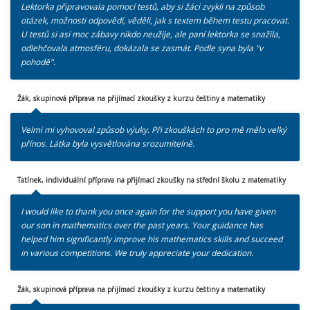
Lektorka připravovala pomocí testů, aby si žáci zvykli na způsob
otázek, možnosti odpovědí, věděli, jak s textem během testu pracovat.
U testů si asi moc zábavy nikdo neužije, ale paní lektorka se snažila,
odlehčovala atmosféru, dokázala se zasmát. Podle syna byla "v
pohodě".
Žák, skupinová příprava na přijímací zkoušky z kurzu češtiny a matematiky
Velmi mi vyhovoval způsob výuky. Při zkouškách to pro mě mělo velký
přínos. Látka byla vysvětlována srozumitelně.
Tatínek, individuální příprava na přijímací zkoušky na střední školu z matematiky
I would like to thank you once again for the support you have given
our son in mathematics over the past years. Your guidance has
helped him significantly improve his mathematics skills and succeed
in various competitions. We truly appreciate your dedication.
Žák, skupinová příprava na přijímací zkoušky z kurzu češtiny a matematiky