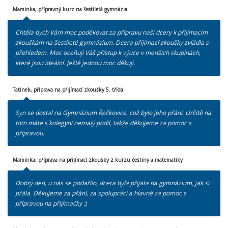
Maminka, přípravný kurz na šestiletá gymnázia
Chtěla bych Vám moc poděkovat za přípravu naší dcery k přijímacím
zkouškám na šestileté gymnázium. Dcera přijímací zkoušky zvládla s
přehledem. Moc oceňuji Váš přístup k výuce v menších skupinách,
které jsou ideální. Ještě jednou moc děkuji.
Tatínek, příprava na přijímací zkoušky 5. třída
Syn se dostal na Gymnázium Řečkovice, což bylo jeho přání. Určitě na
tom máte s kolegyní nemalý podíl, takže děkujeme za pomoc s
přípravou.
Maminka, příprava na přijímací zkoušky z kurzu češtiny a matematiky
Dobrý den, u nás se podařilo, dcera byla přijata na gymnázium, jak si
přála. Děkujeme za přání, za spolupráci a hlavně za pomoc s
přípravou na přijímačky :)