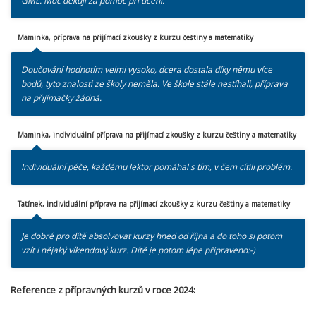
GML. Moc děkuji za pomoc při učení.
Maminka, příprava na přijímací zkoušky z kurzu češtiny a matematiky
Doučování hodnotím velmi vysoko, dcera dostala díky němu více
bodů, tyto znalosti ze školy neměla. Ve škole stále nestíhali, příprava
na přijímačky žádná.
Maminka, individuální příprava na přijímací zkoušky z kurzu češtiny a matematiky
Individuální péče, každému lektor pomáhal s tím, v čem cítili problém.
Tatínek, individuální příprava na přijímací zkoušky z kurzu češtiny a matematiky
Je dobré pro dítě absolvovat kurzy hned od října a do toho si potom
vzít i nějaký víkendový kurz. Dítě je potom lépe připraveno:-)
Reference z přípravných kurzů v roce 2024: