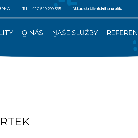
0 BRNO
Tel.: +420 549 210 395
Vstup do klientského profilu
LITY
O NÁS
NAŠE SLUŽBY
REFEREN
VRTEK