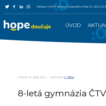
Adresa: HOPE School, Palackého třída 10, 602 0
ÚVOD
AKTUA
ČTVRTEK, 05. ŘÍJNA 2023
/
KATEGORIE
5. TŘÍDA
8-letá gymnázia ČT