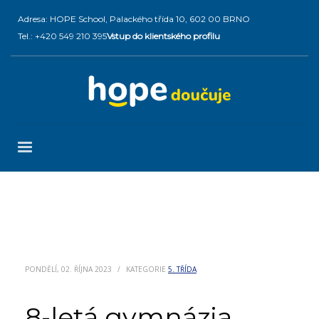
Adresa: HOPE School, Palackého třída 10, 602 00 BRNO
Tel.: +420 549 210 395
Vstup do klientského profilu
PONDĚLÍ, 02. ŘÍJNA 2023
/
KATEGORIE
5. TŘÍDA
8-letá gymnázia