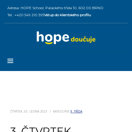
Adresa: HOPE School, Palackého třída 10, 602 00 BRNO
Tel.: +420 549 210 395
Vstup do klientského profilu
ČTVRTEK, 05. LEDNA 2023
/
KATEGORIE
9. TŘÍDA
3. ČTVRTEK