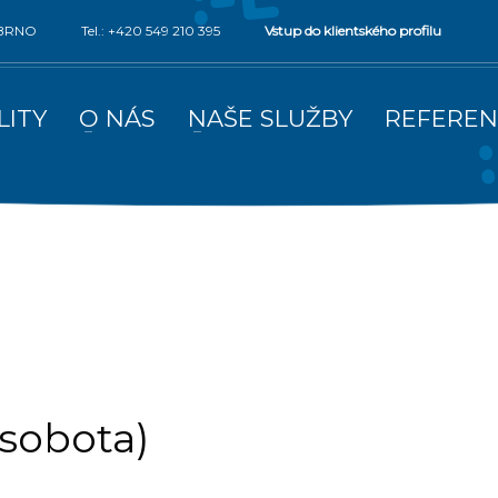
0 BRNO
Tel.: +420 549 210 395
Vstup do klientského profilu
LITY
O NÁS
NAŠE SLUŽBY
REFEREN
(sobota)