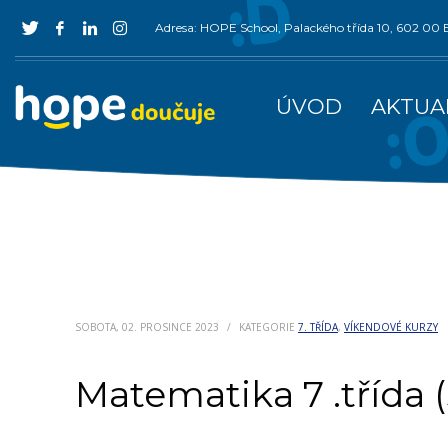
Adresa: HOPE School, Palackého třída 10, 602 0
ÚVOD
AKTUA
SOBOTA, 02. PROSINCE 2023
/
KATEGORIE
7. TŘÍDA
,
VÍKENDOVÉ KURZY
Matematika 7 .třída 