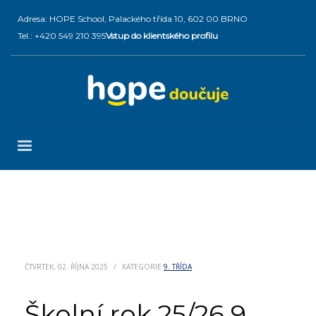
Adresa: HOPE School, Palackého třída 10, 602 00 BRNO
Tel.: +420 549 210 395
Vstup do klientského profilu
ČTVRTEK, 02. ŘÍJNA 2025
/
KATEGORIE
9. TŘÍDA
Školní rok 25/26 9.